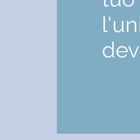
l'un
devi
J