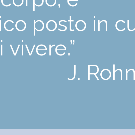
ico posto in cu
 vivere.”
. Roh